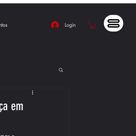
ntos
Login
nça em
 mas o 