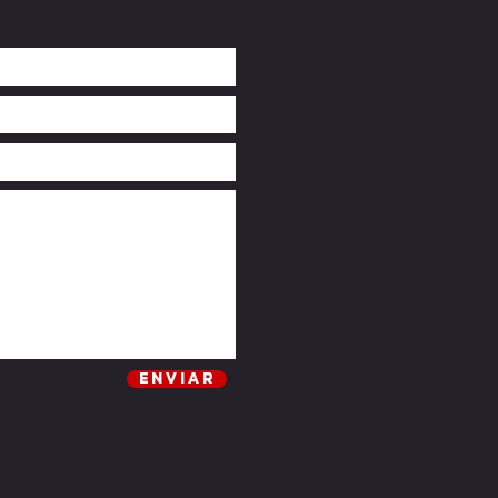
e aluguer de quad para conduzir
nfiança
Enviar