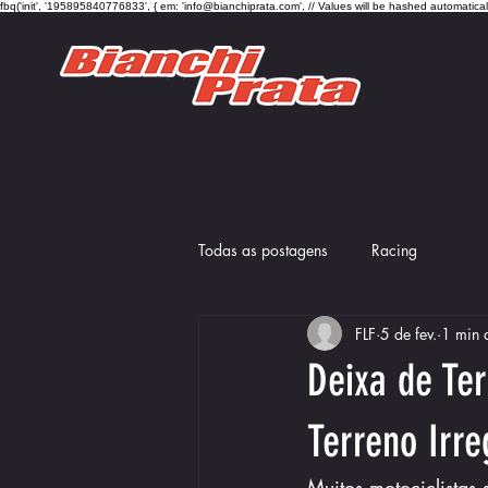
fbq('init', '195895840776833', { em: 'info@bianchiprata.com', // Values will be hashed automatica
Todas as postagens
Racing
FLF
5 de fev.
1 min d
Deixa de Te
Terreno Irre
Muitos motociclistas