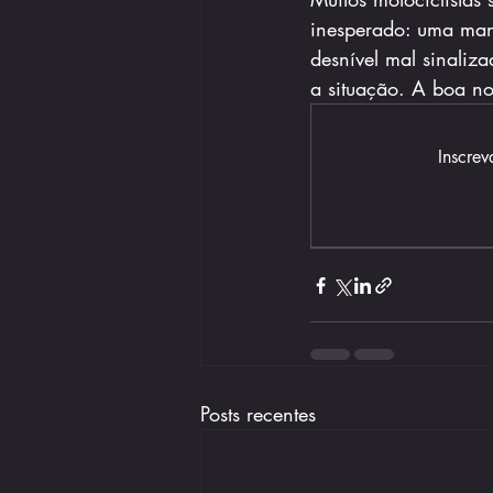
inesperado: uma man
desnível mal sinali
a situação. A boa not
Inscrev
Posts recentes