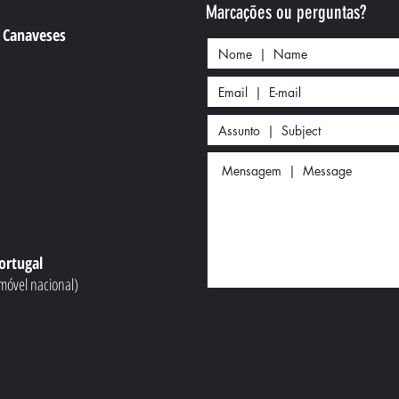
Guia d
🏍️ Novas Datas Disponíveis + eGift
Marcações ou perguntas?
com co
Card + Aulas Privadas
e Canaveses
4
ortugal
móvel nacional)