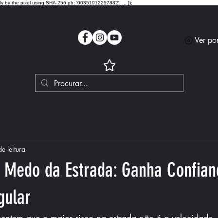
lly by the pixel using SHA-256 ph: '00351912257882', ... });
Ver po
e leitura
r Medo da Estrada: Ganha Confia
gular
 sentem que o maior risco na estrada não é a velocidade,