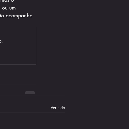
a ou um 
não acompanha 
o.
Ver tudo