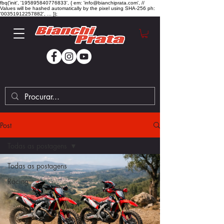
fbq('init', '195895840776833', { em: 'info@bianchiprata.com', //
Values will be hashed automatically by the pixel using SHA-256 ph:
'00351912257882', ... });
Post
Todas as postagens
Todas as postagens
Racing