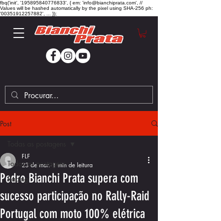
fbq('init', '195895840776833', { em: 'info@bianchiprata.com', //
Values will be hashed automatically by the pixel using SHA-256 ph:
'00351912257882', ... });
Post
Todas as postagens
FLF
Todas as postagens
23 de mar.
1 min de leitura
Pedro Bianchi Prata supera com
Racing
sucesso participação no Rally-Raid
Portugal com moto 100% elétrica