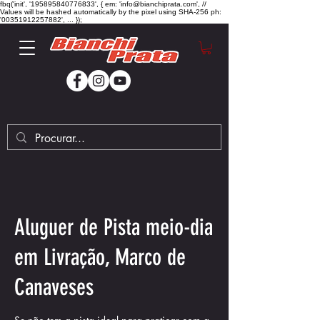
fbq('init', '195895840776833', { em: 'info@bianchiprata.com', //
Values will be hashed automatically by the pixel using SHA-256 ph:
'00351912257882', ... });
Aluguer de Pista meio-dia
em Livração, Marco de
Canaveses