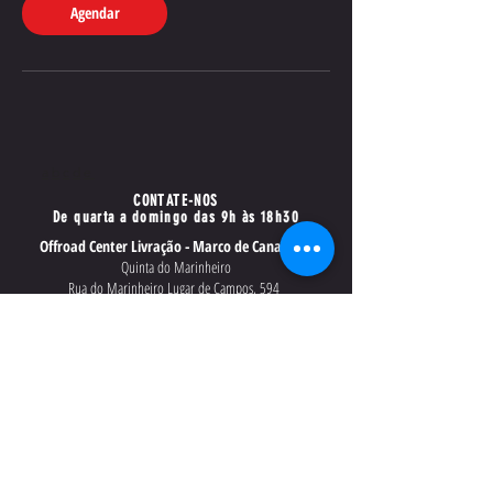
Agendar
a
b
c
d
e
CONTATE-NOS
De quarta a domingo das 9h às 18h30
Offroad Center Livração - Marco de Canaveses
Quinta do Marinheiro
Rua do Marinheiro Lugar de Campos, 594
4635-275
Marco de Canaveses
Portugal
Offroad Center Carregado - Lisboa
Rua 13 de Maio, 21 - Casal das Freiras
2580-511 Carregado, Lisboa
Portugal
Office - Marcações Offroad Tours Portugal
+351 91 225 7882
(chamadas para a rede móvel nacional)