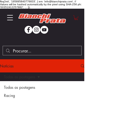
fbq('init', '195895840776833', { em: 'info@bianchiprata.com', //
Values will be hashed automatically by the pixel using SHA-256 ph:
'00351912257882', ... });
Notícias
Todas as postagens
Todas as postagens
Racing