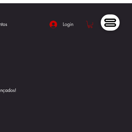
ntos
Login
ançados!