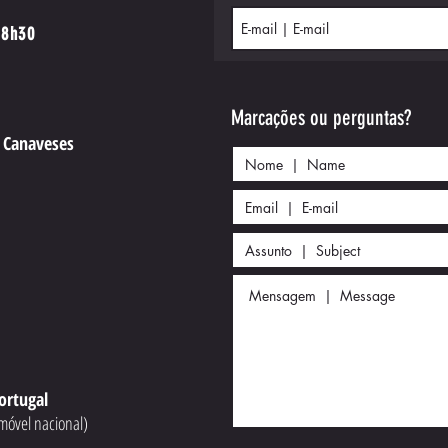
18h30
Marcações ou perguntas?
e Canaveses
4
ortugal
móvel nacional)