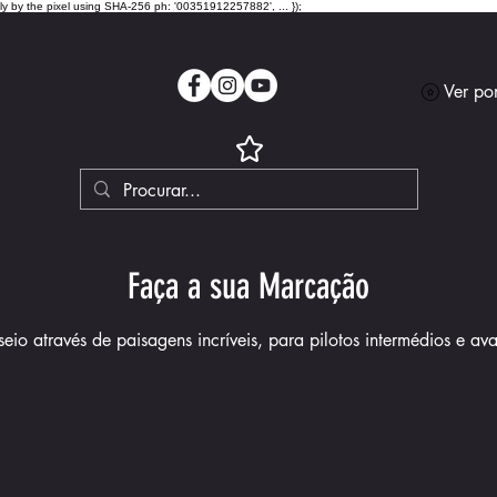
lly by the pixel using SHA-256 ph: '00351912257882', ... });
Ver po
Faça a sua Marcação
eio através de paisagens incríveis, para pilotos intermédios e av