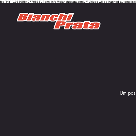
fbq('init', '195895840776833', { em: 'info@bianchiprata.com', // Values will be hashed automatica
Um pass