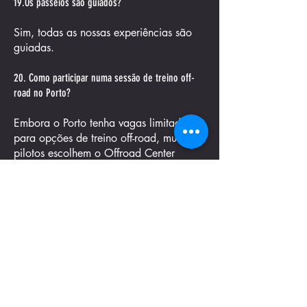
19.Os passeios são guiados?
Sim, todas as nossas experiências são
guiadas.
20. Como participar numa sessão de treino off-
road no Porto?
Embora o Porto tenha vagas limitadas
para opções de treino off-road, muitos
pilotos escolhem o Offroad Center
Bianchi Prata, perto de Lisboa, pela
maior disponibilidade e experiência
profissional certificada. Oferece
programas estruturados para pilotos
desde principiantes a avançados.
21. A melhor opção em Portugal
Offroad Center Bianchi Prata
Programas de formação certificados