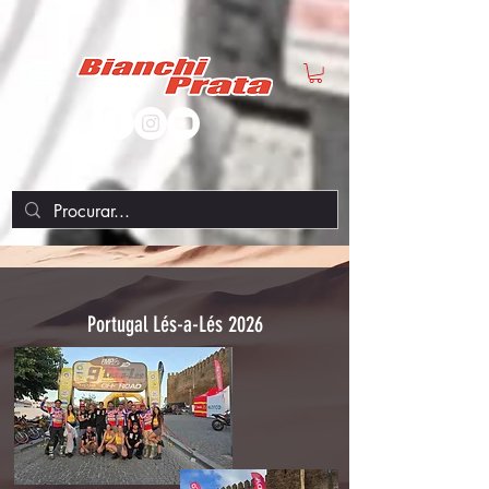
fbq('init', '195895840776833', { em: 'info@bianchiprata.com', //
Values will be hashed automatically by the pixel using SHA-256 ph:
'00351912257882', ... });
Portugal Lés-a-Lés 2026