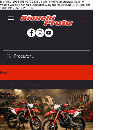
fbq('init', '195895840776833', { em: 'info@bianchiprata.com', //
Values will be hashed automatically by the pixel using SHA-256 ph:
'00351912257882', ... });
Post
Todas as postagens
Todas as postagens
Racing