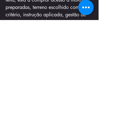
preparadas, terreno escolhido com 
critério, instrução aplicada, gestão de 
risco, logística e liderança. Está também 
a comprar tempo útil - e isso pesa muito 
para quem visita o país e quer algo 
autêntico, intenso e bem organizado.
O preço, por isso, deve ser lido com 
contexto. A opção mais barata nem 
sempre é a melhor compra. Se a moto 
falha, se o grupo não encaixa ou se o 
guia não tem capacidade para ajustar o 
dia ao nível real dos participantes, o 
custo sai alto na mesma. Em 
contrapartida, uma experiência bem 
estruturada deixa algo raro: diversão 
imediata e evolução visível.
No fim, o melhor tour de enduro não é 
o mais duro nem o mais longo. É aquele 