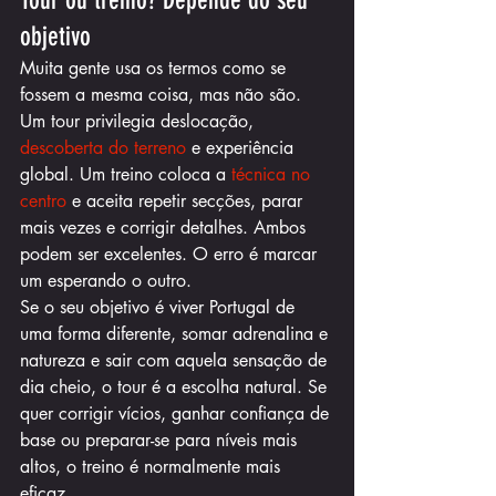
Tour ou treino? Depende do seu 
objetivo
Muita gente usa os termos como se 
fossem a mesma coisa, mas não são. 
Um tour privilegia deslocação, 
descoberta do terreno
 e experiência 
global. Um treino coloca a 
técnica no 
centro
 e aceita repetir secções, parar 
mais vezes e corrigir detalhes. Ambos 
podem ser excelentes. O erro é marcar 
um esperando o outro.
Se o seu objetivo é viver Portugal de 
uma forma diferente, somar adrenalina e 
natureza e sair com aquela sensação de 
dia cheio, o tour é a escolha natural. Se 
quer corrigir vícios, ganhar confiança de 
base ou preparar-se para níveis mais 
altos, o treino é normalmente mais 
eficaz.