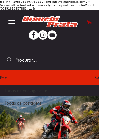
fbq('init', '195895840776833', { em: 'info@bianchiprata.com', //
Values will be hashed automatically by the pixel using SHA-256 ph:
'00351912257882', ... });
Post
Todas as postagens
Todas as postagens
Racing