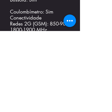
Coulombímetro: Sim
Conectividade
Redes 2G (GSM): 850-900-
1800-1900 MHz
Redes 3G (WCDMA): 900-
2100 MHz
Redes 4G (LTE): 800-850-
900-1800-2100-2600
Wifi: a, b, g, n, n 5GHz,
ac, banda dupla, Wi-Fi
Hotspot, Wi-Fi Diret, Wi-Fi
Display
Bluetooth: 5.0
Rádio FM: Sim
GPS: GPS, A-GPS,
GLONASS, BeiDou,
Galileo