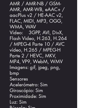
AMR / AMR-NB / GSM-
AMR, AMR-WB, eAAC+ /
aacPlus v2 / HE-AAC v2,
FLAC, MIDI, MP3, OGG,
WMA, WAV
Vídeo: 3GPP, AVI, DivX,
Flash Video, H.263, H.264
/ MPEG-4 Parte 10 / AVC
vídeo, H.265 / MPEG-H
Parte 2 / HEVC, MKV,
MP4, VP9, WebM, WMV
Imagens: gif, jpeg, png,
bmp
Sensores
Acelerómetro: Sim
Giroscópio: Sim
Proximidade: Sim
Luz: Sim
Bússola: Sim