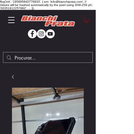
fbq('init', '195895840776833', { em: 'info@bianchiprata.com', //
Values will be hashed automatically by the pixel using SHA-256 ph:
'00351912257882', ... });