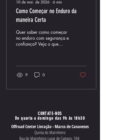
10 de mai. de 2026
∙
6
min
Como Começar no Enduro da
maneira Certa
Quer saber como começar
no enduro com segurança e
confiança? Veja o que
precisa para evoluir mais
rápido e evitar erros
comuns no início.
9
0
a
b
c
d
e
CONTATE-NOS
De quarta a domingo das 9h às 18h30
Offroad Center Livração - Marco de Canaveses
Quinta do Marinheiro
Rua do Marinheiro Lugar de Campos, 594