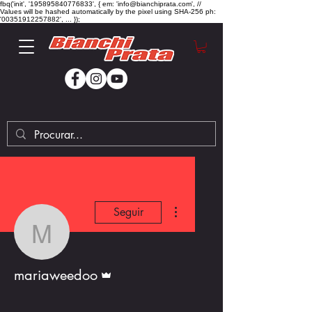
fbq('init', '195895840776833', { em: 'info@bianchiprata.com', //
Values will be hashed automatically by the pixel using SHA-256 ph:
'00351912257882', ... });
Mais ações
Seguir
mariaweedoo
Administrador
mariaweedoo