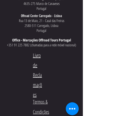
4635-275
Marco de Canaveses
Portugal
Offroad Center Carregado - Lisboa
Rua 13 de Maio, 21 - Casal das Freiras
2580-511 Carregado, Lisboa
Portugal
Office - Marcações Offroad Tours Portugal
+351 91 225 7882
(chamadas para a rede móvel nacional)
Livro
de
Recla
maçõ
es
Termos &
Condições