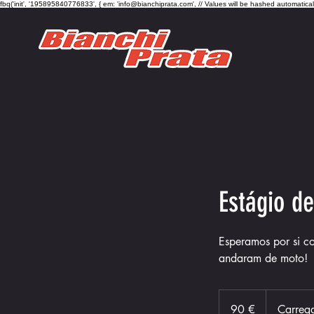
fbq('init', '195895840776833', { em: 'info@bianchiprata.com', // Values will be hashed automatica
Estágio d
Esperamos por si c
andaram de moto!
90
euros
90 €
Carreg