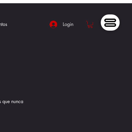
ntos
Login
s que nunca