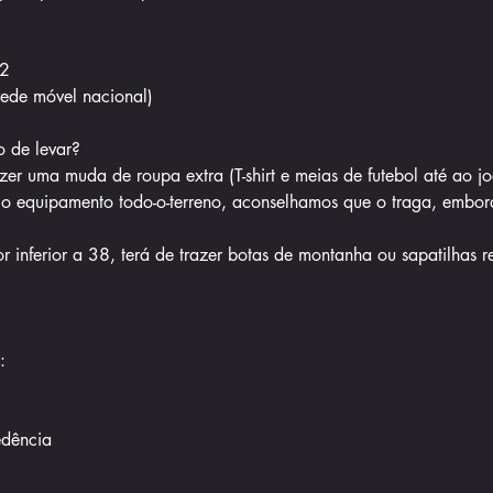
2
ede móvel nacional)
o de levar?
er uma muda de roupa extra (T-shirt e meias de futebol até ao jo
prio equipamento todo-o-terreno, aconselhamos que o traga, embo
 inferior a 38, terá de trazer botas de montanha ou sapatilhas re
:
edência