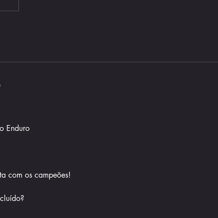
o
ao Enduro
ta com os campeões!
cluído?