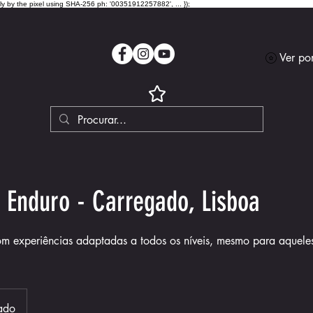
lly by the pixel using SHA-256 ph: '00351912257882', ... });
Ver po
e Enduro - Carregado, Lisboa
om experiências adaptadas a todos os níveis, mesmo para aquele
ado