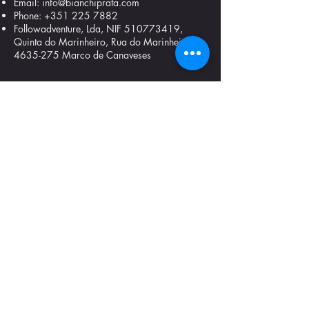
Email:
info@bianchiprata.com
Phone:
+351 225 7882
Followadventure, Lda, NIF
510773419
,
Quinta do Marinheiro, Rua do Marinheiro
4635-275
Marco de Canaveses
a
b
c
d
e
CONTATE-NOS
De quarta a domingo das 9h às 18h30
Offroad Center Livração - Marco de Canaveses
Quinta do Marinheiro
Rua do Marinheiro Lugar de Campos, 594
4635-275
Marco de Canaveses
Portugal
Offroad Center Carregado - Lisboa
Rua 13 de Maio, 21 - Casal das Freiras
2580-511 Carregado, Lisboa
Portugal
Office - Marcações Offroad Tours Portugal
+351 91 225 7882
(chamadas para a rede móvel nacional)