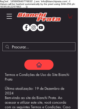
fbq('init', '195895840776833', { em: 'info@bianchiprata.com', //
Values will be hashed automatically by the pixel using SHA-256 ph:
'00351912257882', ... });
Termos e Condições de Uso do Site Bianchi
Prata
Última atualização: 19 de Dezembro de
2024
Bem-vindo ao site da Bianchi Prata. Ao
acessar e utilizar este site, você concorda
com os seguintes Termos e Condições. Caso